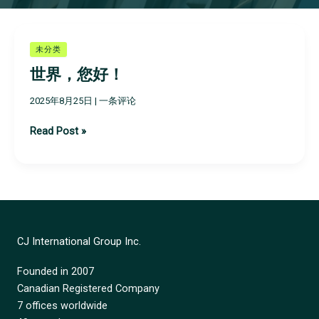
世
未分类
界，
世界，您好！
您
好！
2025年8月25日
|
一条评论
Read Post »
CJ International Group Inc.
Founded in 2007
Canadian Registered Company
7 offices worldwide